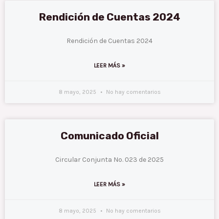
P
P
P
P
P
Rendición de Cuentas 2024
a
a
a
a
a
g
g
g
g
g
Rendición de Cuentas 2024
e
e
e
e
e
LEER MÁS »
8 mayo, 2025
No hay comentarios
Comunicado Oficial
Circular Conjunta No. 023 de 2025
LEER MÁS »
8 mayo, 2025
No hay comentarios