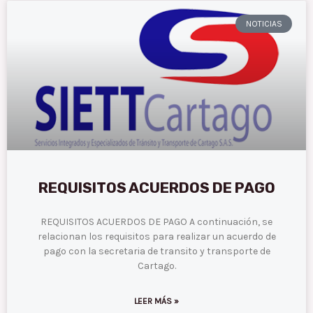
P
P
P
P
P
NOTICIAS
a
a
a
a
a
g
g
g
g
g
e
e
e
e
e
REQUISITOS ACUERDOS DE PAGO
REQUISITOS ACUERDOS DE PAGO A continuación, se
relacionan los requisitos para realizar un acuerdo de
pago con la secretaria de transito y transporte de
Cartago.
LEER MÁS »